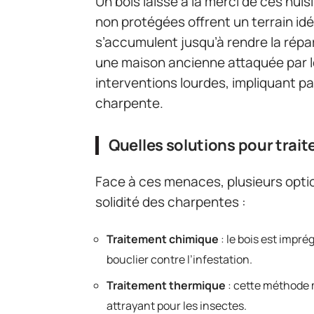
Un bois laissé à la merci de ces nui
non protégées offrent un terrain idé
s’accumulent jusqu’à rendre la répa
une maison ancienne attaquée par l
interventions lourdes, impliquant p
charpente.
Quelles solutions pour traite
Face à ces menaces, plusieurs optio
solidité des charpentes :
Traitement chimique
: le bois est impr
bouclier contre l’infestation.
Traitement thermique
: cette méthode m
attrayant pour les insectes.