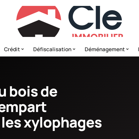
Crédit
Défiscalisation
Déménagement
u bois de
rempart
 les xylophages