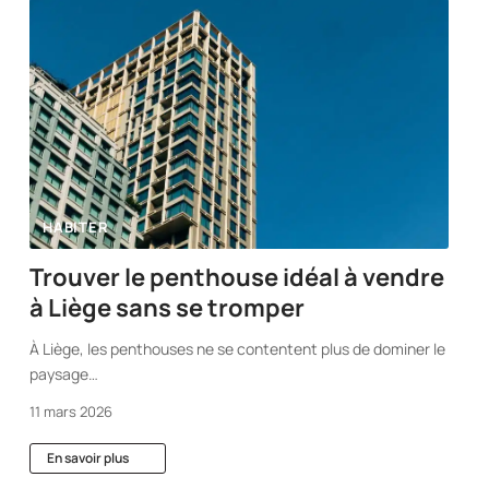
HABITER
Trouver le penthouse idéal à vendre
à Liège sans se tromper
À Liège, les penthouses ne se contentent plus de dominer le
paysage
…
11 mars 2026
En savoir plus